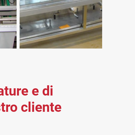
ature e di
tro cliente