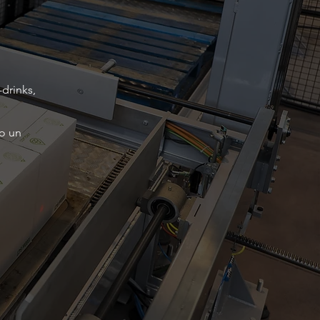
-drinks,
mo un