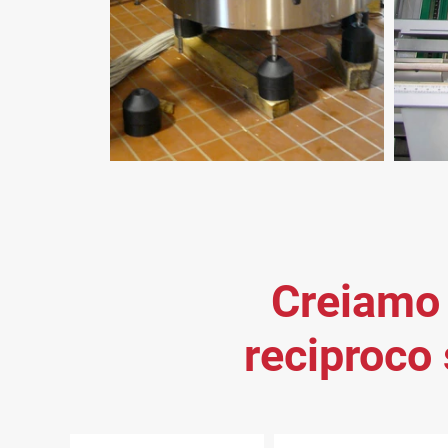
Creiamo r
reciproco 