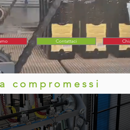
iamo
Contattaci
Chi
za compromessi