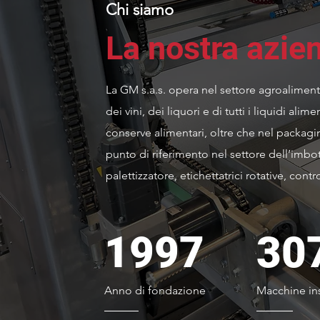
Chi siamo
La nostra azie
La GM s.a.s. opera nel settore agroalimentar
dei vini, dei liquori e di tutti i liquidi ali
conserve alimentari, oltre che nel packagin
punto di riferimento nel settore dell’imbo
palettizzatore, etichettatrici rotative, contro
1997
30
Anno di fondazione
Macchine ins