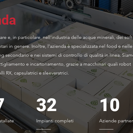
nda
e e, in particolare, nell’industria delle acque minerali, dei soft
mentari in genere. Inoltre, l’azienda è specializzata nel food e nelle
g secondario e nei sistemi di controllo di qualità in linea. Sia
ttigliamento e incartonamento, grazie a macchinari quali robot
lli RX, capsulatrici e sleeveratrici.
7
32
10
tallate
Impianti completi
Aziende partner